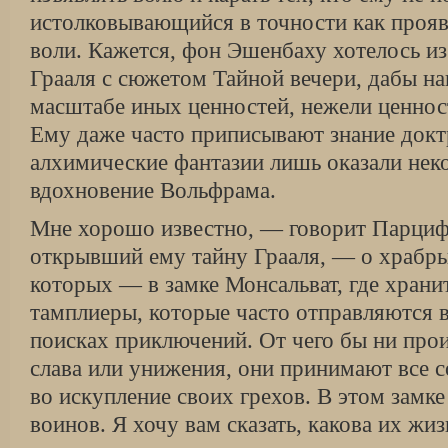
истолковывающийся в точности как проя
воли. Кажется, фон Эшенбаху хотелось и
Грааля с сюжетом Тайной вечери, дабы на
масштабе иных ценностей, нежели ценнос
Ему даже часто приписывают знание докт
алхимические фантазии лишь оказали нек
вдохновение Вольфрама.
Мне хорошо известно, — говорит Парциф
открывший ему тайну Грааля, — о храбр
которых — в замке Монсальват, где храни
тамплиеры, которые часто отправляются в
поисках приключений. От чего бы ни про
слава или унижения, они принимают все 
во искупление своих грехов. В этом замке
воинов. Я хочу вам сказать, какова их жиз