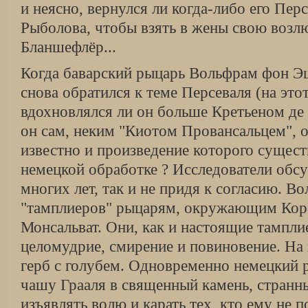
и неясно, вернулся ли когда-либо его Пер
Рыболова, чтобы взять в жены свою воз
Бланшефлёр...
Когда баварский рыцарь Вольфрам фон Эше
снова обратился к теме Персеваля (на это
вдохновлялся ли он больше Кретьеном де 
он сам, неким "Киотом Провансальцем", о
известно и произведение которого сущест
немецкой обработке ? Исследователи обсу
многих лет, так и не придя к согласию. В
"тамплиеров" рыцарям, окружающим Коро
Монсальват. Они, как и настоящие тампли
целомудрие, смирение и повиновение. На
герб с голубем. Одновременно немецкий 
чашу Грааля в священный камень, стран
изъявлять волю и карать тех, кто ему не п