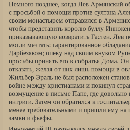
Немного позднее, когда Лев Армянский о
с просьбой о помощи против султана Але
своим монастырем отправился в Армению,
чтобы представить королю буллу Иннокент
приказывающую возвратить Гастен. Лев п
могли мечтать: гарантированное обладани
Дарбезаком; опеку над своим внуком Руп
просьбы принять его в собратья Дома. Он 
отказать, желая от них лишь помощи в о
Жильбер Эраль не был расположен станов
войне между христианами и покинул стран
возмущение в письме Папе, где довольно 
интриги. Затем он обратился к госпиталье
менее требовательными и пришли ему на 
замки и фьефы.
Иннокентий III разрывался между своей 