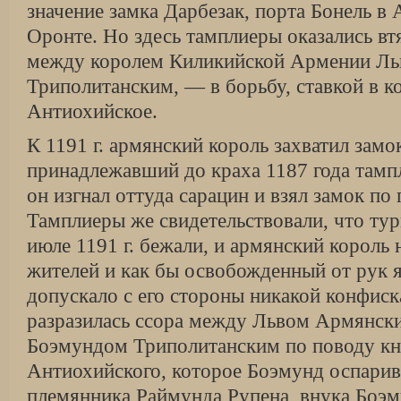
значение замка Дарбезак, порта Бонель в 
Оронте. Но здесь тамплиеры оказались в
между королем Киликийской Армении Ль
Триполитанским, — в борьбу, ставкой в 
Антиохийское.
К 1191 г. армянский король захватил замо
принадлежавший до краха 1187 года тампл
он изгнал оттуда сарацин и взял замок по
Тамплиеры же свидетельствовали, что тур
июле 1191 г. бежали, и армянский король 
жителей и как бы освобожденный от рук я
допускало с его стороны никакой конфис
разразилась ссора между Львом Армянск
Боэмундом Триполитанским по поводу кн
Антиохийского, которое Боэмунд оспарив
племянника Раймунда Рупена, внука Боэм