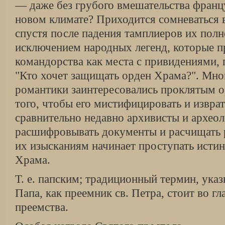
— даже без грубого вмешательства франц
новом климате? Приходится сомневаться в
спустя после падения тамплиеров их полн
исключением народных легенд, которые п
командорства как места с привидениями, г
"Кто хочет защищать орден Храма?". Мно
романтики заинтересовались проклятым о
того, чтобы его мистифицировать и извра
сравнительно недавно архивисты и архео
расшифровывать документы и расчищать 
их изысканиям начинает проступать исти
Храма.
Т. е. папским; традиционный термин, ука
Папа, как преемник св. Петра, стоит во гл
преемства.