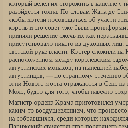
который велел их сторожить в капелле у п
разойдется толпа. По словам Жана де Сен
якобы хотели посовещаться об участи эти
король и его совет уже были проинформи
приняли решение сжечь их как нераскаявш
присутствовало никого из духовных лиц, д
светской руке власти. Костер сложили н
расположенном между королевским садом
августинских монахов, на нынешней наб
августинцев, — по странному стечению о
огни Нового моста отражаются в Сене на
Моле, будто для того, чтобы навечно сохр
Магистр ордена Храма приготовился умер
каким-то воодушевлением, что произвело 
на собравшихся, среди которых находилс
Парижский: свидетельство последнего тем