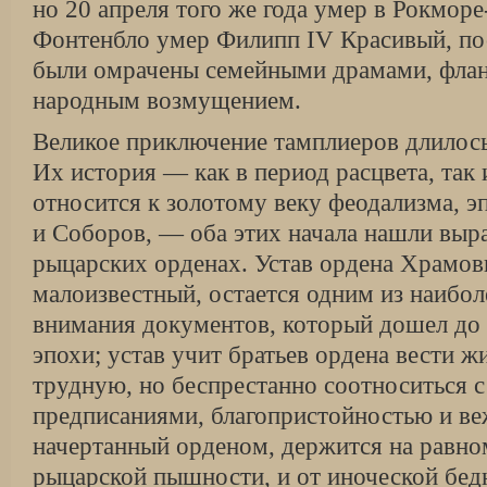
но 20 апреля того же года умер в Рокморе
Фонтенбло умер Филипп IV Красивый, по
были омрачены семейными драмами, флан
народным возмущением.
Великое приключение тамплиеров длилось
Их история — как в период расцвета, так 
относится к золотому веку феодализма, э
и Соборов, — оба этих начала нашли выр
рыцарских орденах. Устав ордена Храмов
малоизвестный, остается одним из наибо
внимания документов, который дошел до 
эпохи; устав учит братьев ордена вести ж
трудную, но беспрестанно соотноситься 
предписаниями, благопристойностью и ве
начертанный орденом, держится на равно
рыцарской пышности, и от иноческой бедн