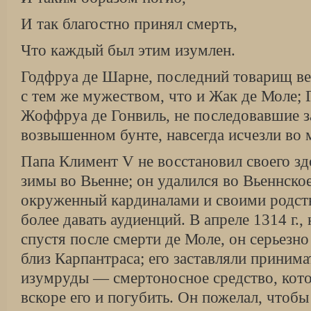
И так благостно принял смерть,
Что каждый был этим изумлен.
Годфруа де Шарне, последний товарищ ве
с тем же мужеством, что и Жак де Моле; 
Жоффруа де Гонвиль, не последовавшие з
возвышенном бунте, навсегда исчезли во 
Папа Климент V не восстановил своего зд
зимы во Вьенне; он удалился во Вьеннское
окруженный кардиналами и своими родств
более давать аудиенций. В апреле 1314 г.,
спустя после смерти де Моле, он серьезно
близ Карпантраса; его заставляли приним
изумруды — смертоносное средство, кот
вскоре его и погубить. Он пожелал, чтобы