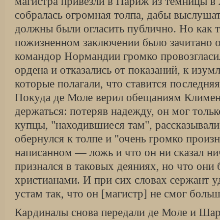
магистра привезли в Париж из темницы в
собралась огромная толпа, дабы выслуша
должны были огласить публично. Но как 
пожизненном заключении было зачитано 
командор Нормандии громко провозгласил
ордена и отказались от показаний, к изум
которые полагали, что ставится последняя
Покуда де Моле верил обещаниям Климент
держаться: потеряв надежду, он мог толь
купцы, "находившиеся там", рассказывали
обернулся к толпе и "очень громко произне
написанном — ложь и что он ни сказал нич
признался в таковых деяниях, но что он
христианами. И при сих словах сержант у
устам так, что он [магистр] не смог больш
Кардиналы снова передали де Моле и Шар