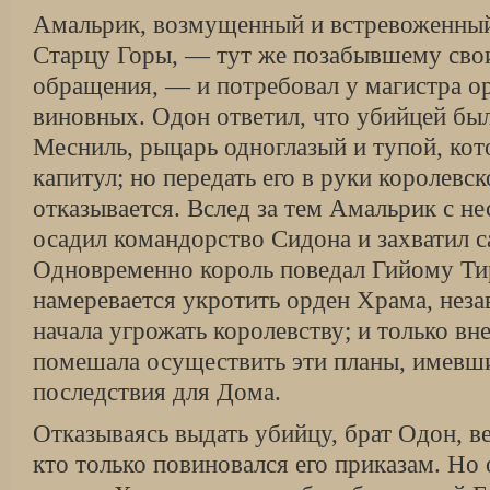
Амальрик, возмущенный и встревоженный
Старцу Горы, — тут же позабывшему сво
обращения, — и потребовал у магистра о
виновных. Одон ответил, что убийцей был
Месниль, рыцарь одноглазый и тупой, кото
капитул; но передать его в руки королевс
отказывается. Вслед за тем Амальрик с н
осадил командорство Сидона и захватил с
Одновременно король поведал Гийому Ти
намеревается укротить орден Храма, неза
начала угрожать королевству; и только вн
помешала осуществить эти планы, имевши
последствия для Дома.
Отказываясь выдать убийцу, брат Одон, в
кто только повиновался его приказам. Но