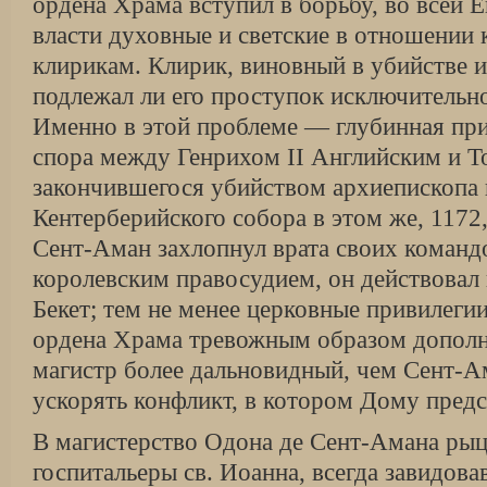
ордена Храма вступил в борьбу, во всей
власти духовные и светские в отношении
клирикам. Клирик, виновный в убийстве 
подлежал ли его проступок исключительн
Именно в этой проблеме — глубинная пр
спора между Генрихом II Английским и Т
закончившегося убийством архиепископа 
Кентерберийского собора в этом же, 1172,
Сент-Аман захлопнул врата своих команд
королевским правосудием, он действовал 
Бекет; тем не менее церковные привилеги
ордена Храма тревожным образом дополня
магистр более дальновидный, чем Сент-А
ускорять конфликт, в котором Дому предс
В магистерство Одона де Сент-Амана рыц
госпитальеры св. Иоанна, всегда завидова