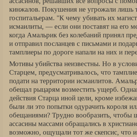
ассасинов, решавших все вопросы с пом
кинжалов. Покушения не угрожали лишь 
госпитальерам. "К чему убивать их магис
исмаилиты, — если они поставят на его ме
когда Амальрик без колебаний принял пр
и отправил посланцев с письмами и подар
тамплиеры по дороге напали на них и пере
Мотивы убийства неизвестны. Но в услов
Старцем, предусматривалось, что тамплие
подати на территории исмаилитов. Амальр
обещал рыцарям возместить ущерб. Однак
действия Старца иной цели, кроме избежан
были ли это попытки одурачить короля 
обещаниями? Трудно вообразить, чтобы ш
ассасины массами обращались в христианс
возможно, ощущали тот же скепсис, что и