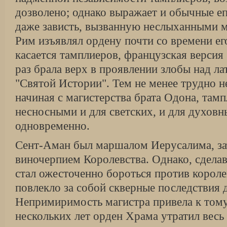
дозволено; однако выражает и обычные е
даже зависть, вызванную неслыханными 
Рим изъявлял ордену почти со времени ег
касается тамплиеров, французская версия
раз брала верх в проявлении злобы над л
"Святой Истории". Тем не менее трудно не
начиная с магистерства брата Одона, там
несносными и для светских, и для духовн
одновременно.
Сент-Аман был маршалом Иерусалима, з
виночерпием Королевства. Однако, сдела
стал ожесточенно бороться против короле
повлекло за собой скверные последствия д
Непримиримость магистра привела к тому,
нескольких лет орден Храма утратил весь