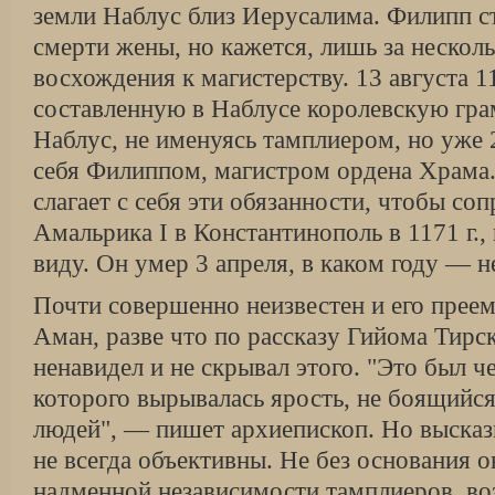
земли Наблус близ Иерусалима. Филипп с
смерти жены, но кажется, лишь за несколь
восхождения к магистерству. 13 августа 1
составленную в Наблусе королевскую гра
Наблус, не именуясь тамплиером, но уже 2
себя Филиппом, магистром ордена Храма.
слагает с себя эти обязанности, чтобы со
Амальрика I в Константинополь в 1171 г., 
виду. Он умер 3 апреля, в каком году — н
Почти совершенно неизвестен и его прее
Аман, разве что по рассказу Гийома Тирск
ненавидел и не скрывал этого. "Это был ч
которого вырывалась ярость, не боящийс
людей", — пишет архиепископ. Но высказ
не всегда объективны. Не без основания о
надменной независимости тамплиеров, во