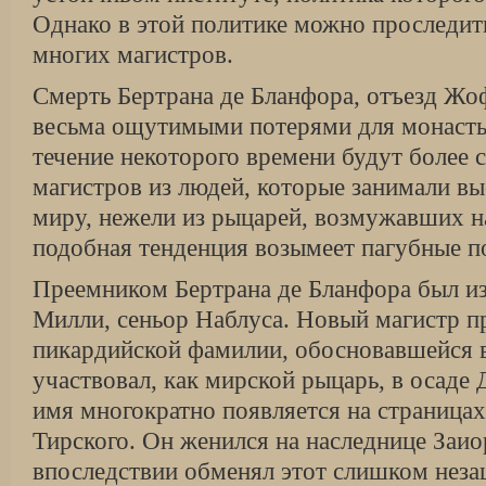
Однако в этой политике можно проследит
многих магистров.
Смерть Бертрана де Бланфора, отъезд Ж
весьма ощутимыми потерями для монасты
течение некоторого времени будут более 
магистров из людей, которые занимали в
миру, нежели из рыцарей, возмужавших н
подобная тенденция возымеет пагубные п
Преемником Бертрана де Бланфора был и
Милли, сеньор Наблуса. Новый магистр п
пикардийской фамилии, обосновавшейся 
участвовал, как мирской рыцарь, в осаде Д
имя многократно появляется на страница
Тирского. Он женился на наследнице Заио
впоследствии обменял этот слишком нез