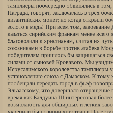
тамплиеры поочередно обвинялись в том, 
Награда, говорят, заключалась в трех боч
византийских монет; но когда открыли бо
золото в медь! При всем том, завоевание
казаться сирийским франкам менее всего 
благоволили к христианам, считая их чуть
союзниками в борьбе против атабека Мосу
победителям пришлось бы защищаться с
силами от сыновей Кровавого. Мы увидим
Иерусалимского королевства тамплиеры у
установлению союза с Дамаском. К тому
пообещали передать город в фьеф новоп
Эльзасскому, что довершало отвращение пу
время как Балдуина III интересовал более 
возможность для обширных и легких заво
укрепили бы позиции христиан в Палести