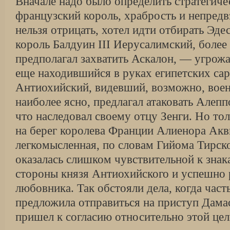
Вначале надо было определить стратегиче
французский король, храбрость и непредв
нельзя отрицать, хотел идти отбирать Эде
король Балдуин III Иерусалимский, более
предполагал захватить Аскалон, — угрож
еще находившийся в руках египетских са
Антиохийский, видевший, возможно, вое
наиболее ясно, предлагал атаковать Алепп
что наследовал своему отцу Зенги. Но то
на берег королева Франции Алиенора Акв
легкомысленная, по словам Гийома Тирск
оказалась слишком чувствительной к знак
стороны князя Антиохийского и успешно 
любовника. Так обстояли дела, когда час
предложила отправиться на приступ Дамас
пришел к согласию относительно этой цел