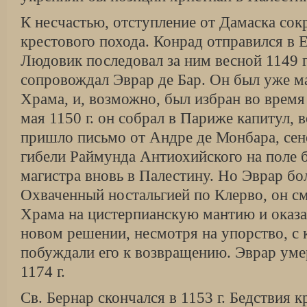
К несчастью, отступление от Дамаска со
крестового похода. Конрад отправился в 
Людовик последовал за ним весной 1149 
сопровождал Эврар де Бар. Он был уже м
Храма, и, возможно, был избран во время 
мая 1150 г. он собрал в Париже капитул, 
пришло письмо от Андре де Монбара, се
гибели Раймунда Антиохийского на поле
магистра вновь в Палестину. Но Эврар бо
Охваченный ностальгией по Клерво, он с
Храма на цистерпианскую мантию и оказа
новом решении, несмотря на упорство, с
побуждали его к возвращению. Эврар уме
1174 г.
Св. Бернар скончался в 1153 г. Бедствия к