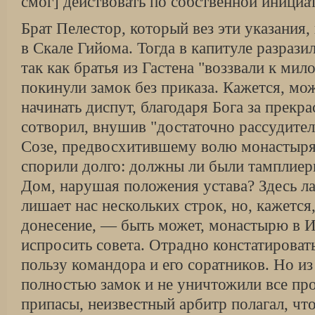
смог] действовать по собственной инициа
Брат Пелестор, который вез эти указания
в Скале Гийома. Тогда в капитуле разрази
так как братья из Гастена "воззвали к мил
покинули замок без приказа. Кажется, мо
начинать диспут, благодаря Бога за прекра
сотворил, внушив "достаточно рассудите
Созе, предвосхитившему волю монастыря
спорили долго: должны ли были тамплиер
Дом, нарушая положения устава? Здесь л
лишает нас нескольких строк, но, кажется
донесение, — быть может, монастырю в 
испросить совета. Отрадно констатироват
пользу командора и его соратников. Но из
полностью замок и не уничтожили все пр
припасы, неизвестный арбитр полагал, чт