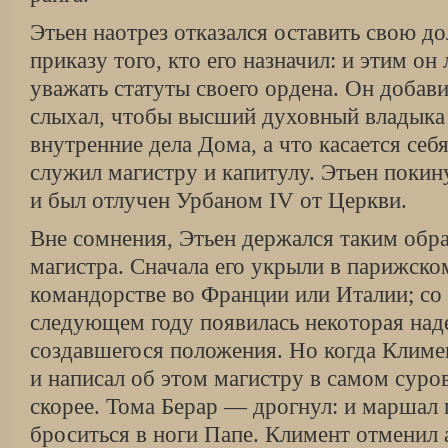
Этьен наотрез отказался оставить свою д
приказу того, кто его назначил: и этим он
уважать статуты своего ордена. Он добави
слыхал, чтобы высший духовный владыка
внутренние дела Дома, а что касается себя
служил магистру и капитулу. Этьен пок
и был отлучен Урбаном IV от Церкви.
Вне сомнения, Этьен держался таким обра
магистра. Сначала его укрыли в парижско
командорстве во Франции или Италии; со
следующем году появилась некоторая над
создавшегося положения. Но когда Климе
и написал об этом магистру в самом суро
скорее. Тома Берар — дрогнул: и маршал
броситься в ноги Папе. Климент отменил 