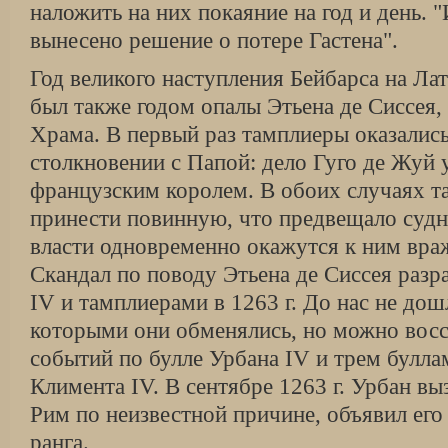
наложить на них покаяние на год и день. 
вынесено решение о потере Гастена".
Год великого наступления Бейбарса на Ла
был также годом опалы Этьена де Сиссея,
Храма. В первый раз тамплиеры оказались
столкновении с Папой: дело Гуго де Жуй 
французским королем. В обоих случаях 
принести повинную, что предвещало судны
власти одновременно окажутся к ним вра
Скандал по поводу Этьена де Сиссея раз
IV и тамплиерами в 1263 г. До нас не дош
которыми они обменялись, но можно восс
событий по булле Урбана IV и трем булла
Климента IV. В сентябре 1263 г. Урбан вы
Рим по неизвестной причине, объявил ег
ранга.