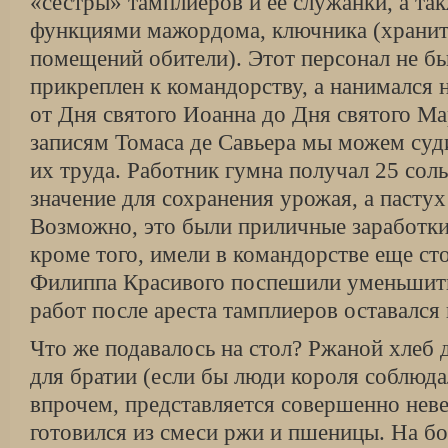
«сестры» тамплиеров и ее служанки, а так
функциями мажордома, ключника (хранит
помещений обители). Этот персонал не б
прикреплен к командорству, а нанимался 
от Дня святого Иоанна до Дня святого Ма
записям Томаса де Савьера мы можем суд
их труда. Работник гумна получал 25 соль
значение для сохранения урожая, а пастух
Возможно, это были приличные заработки
кроме того, имели в командорстве еще ст
Филиппа Красивого поспешили уменьшить
работ после ареста тамплиеров оставался
Что же подавалось на стол? Ржаной хлеб 
для братии (если бы люди короля соблюда
впрочем, представляется совершенно нев
готовился из смеси ржи и пшеницы. На б