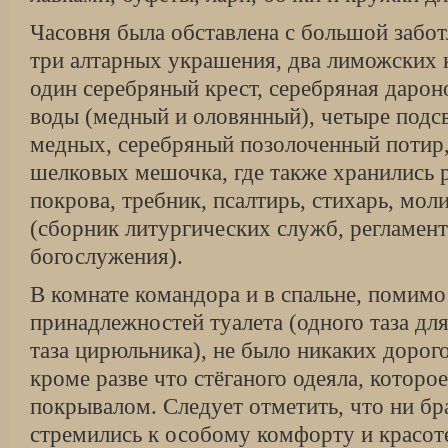
Часовня была обставлена с большой забо
три алтарных украшения, два лиможских к
один серебряный крест, серебряная дарон
воды (медный и оловянный), четыре подсв
медных, серебряный позолоченный потир, 
шелковых мешочка, где также хранились 
покрова, требник, псалтирь, стихарь, мо
(сборник литургических служб, регламе
богослужения).
В комнате командора и в спальне, помимо
принадлежностей туалета (одного таза дл
таза цирюльника), не было никаких доро
кроме разве что стёганого одеяла, котор
покрывалом. Следует отметить, что ни бр
стремились к особому комфорту и красо