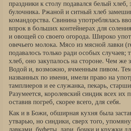
праздники к столу подавался белый хлеб,
булочника. Ржаной и ситный хлеб замешив
командорства. Свинина употреблялась вво
впрок в больших контейнерах для солени
и овощей со своего огорода. Широко упо
овечьего молока. Мясо из мясной лавки (г
подавалось только ради особых случаев; т
хлеб, оно закупалось на стороне. Чем же 
Водой и, возможно, ячменным пивом. Тем 
названных по имени, имели право на упот
тамплиеров и ее служанка, пекарь, старший
Разумеется, королевский синдик всех их п
оставив погреб, скорее всего, для себя.
Как и в Божи, обширная кухня была заста
утварью, но синдики, сверх того, упомяну
лавками, буфеты, лари, бочки и кружки дл