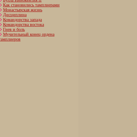
Булла Иннокентия II
Как становились тамплиерами
Монастырская жизнь
Дисциплина
Командорства запада
Командорства востока
Гнев и боль
Мучительный конец ордена
тамплиеров