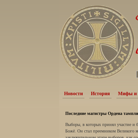
Новости
История
Мифы и 
Последние магистры Ордена тампли
Выборы, в которых принял участие и б
Божё. Он стал преемником Великого ма
заключительном этапе выборов, как с