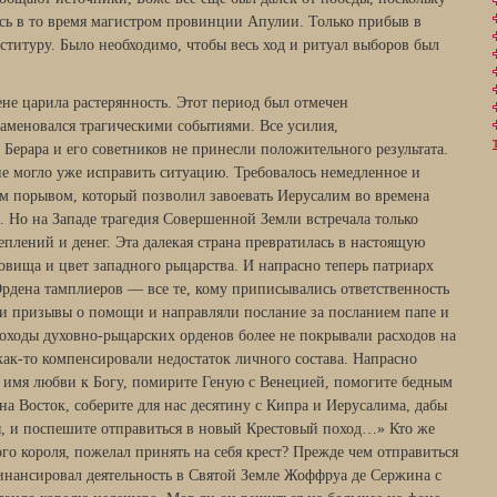
ясь в то время магистром провинции Апулии. Только прибыв в
ституру. Было необходимо, чтобы весь ход и ритуал выборов был
не царила растерянность. Этот период был отмечен
меновался трагическими событиями. Все усилия,
Берара и его советников не принесли положительного результата.
не могло уже исправить ситуацию. Требовалось немедленное и
м порывом, который позволил завоевать Иерусалим во времена
. Но на Западе трагедия Совершенной Земли встречала только
плений и денег. Эта далекая страна превратилась в настоящую
овища и цвет западного рыцарства. И напрасно теперь патриарх
рдена тамплиеров — все те, кому приписывались ответственность
и призывы о помощи и направляли послание за посланием папе и
оходы духовно-рыцарских орденов более не покрывали расходов на
 как-то компенсировали недостаток личного состава. Напрасно
 имя любви к Богу, помирите Геную с Венецией, помогите бедным
а Восток, соберите для нас десятину с Кипра и Иерусалима, дабы
ы, и поспешите отправиться в новый Крестовый поход…» Кто же
го короля, пожелал принять на себя крест? Прежде чем отправиться
финансировал деятельность в Святой Земле Жоффруа де Сержина с