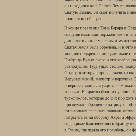
он находился не в Святой Земле, явля
Святую Землю, он смог получить инве
полностью соблюден.
В конце правления Тома Берара в Орде
сокрушительными поражениями и озна
дипломатические маневры и мужество 
Святая Земля была обречена, и ничто 
мощное подкрепление, сравнимое с те
Готфрида Бульонского и его храбрецов
равнодушие. Туда ушло столько подкре
бездну, в которую проваливались сокр
Иерусалимский, магистр и верхушка О
и верное знание ситуации, — множил
королям. Напрасны были их усилия. Д
туркопо-лов, которые до сих пор хоть
прозвучало обращение патриарха: «Во
пилигримам свершать паломничество н
потратить ее на оборону Акры и Яфф
еще, кроме благочестивого французско
в Тунис, где ждала его погибель, он 