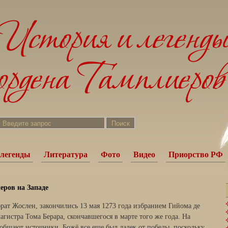
легенды
Литература
Фото
Видео
Приорство РФ
еров на Западе
рат Жослен, закончились 13 мая 1273 года избранием Гийома де
гистра Тома Берара, скончавшегося в марте того же года. На
ообщают источники, Божё все еще был далек от победы, поскольку