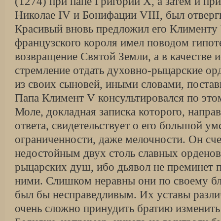
(1274) при папе Григории X, а затем и пр
Николае IV и Бонифации VIII, был отверг
Красивый вновь предложил его Клименту
французского короля имел поводом гипот
возвращение Святой Земли, а в качестве 
стремление отдать духовно-рыцарские орд
из своих сыновей, иными словами, постав
Папа Климент V консультировался по это
Моле, докладная записка которого, направ
ответа, свидетельствует о его большой у
ограниченности, даже мелочности. Он сч
недостойным двух столь славных орденов
рыцарских душ, ибо дьявол не преминет 
ними. Слишком неравны они по своему бл
был бы несправедливым. Их уставы разли
очень сложно принудить братию изменить