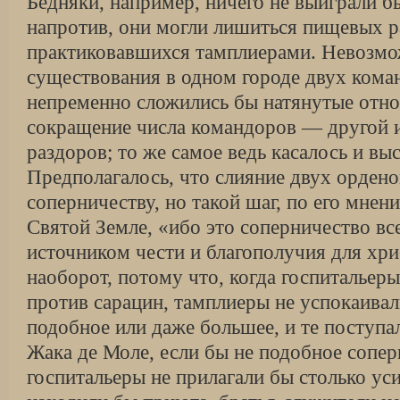
Бедняки, например, ничего не выиграли бы
напротив, они могли лишиться пищевых р
практиковавшихся тамплиерами. Невозмо
существования в одном городе двух кома
непременно сложились бы натянутые отн
сокращение числа командоров — другой 
раздоров; то же самое ведь касалось и в
Предполагалось, что слияние двух ордено
соперничеству, но такой шаг, по его мнен
Святой Земле, «ибо это соперничество вс
источником чести и благополучия для хри
наоборот, потому что, когда госпитальер
против сарацин, тамплиеры не успокаивал
подобное или даже большее, и те поступа
Жака де Моле, если бы не подобное сопер
госпитальеры не прилагали бы столько ус