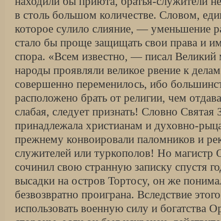
находили бы приюта, братья-служители н
в столь большом количестве. Словом, еди
которое сулило слияние, — уменьшение р
стало бы проще защищать свои права и и
спора. «Всем известно, — писал Великий 
народы проявляли великое рвение к делам
совершенно переменилось, ибо большинст
расположено брать от религии, чем отда
слабая, следует признать! Словно Святая 
принадлежала христианам и духовно-рыца
прежнему конвоировали паломников и рек
служителей или туркополов! Но магистр 
сочинил свою странную записку спустя г
высадки на остров Тортосу, он же понима
безвозвратно проиграна. Вследствие этого
использовать военную силу и богатства О