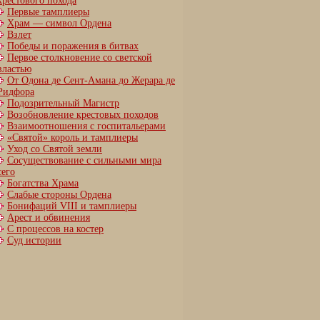
крестового похода
Первые тамплиеры
Храм — символ Ордена
Взлет
Победы и поражения в битвах
Первое столкновение со светской
властью
От Одона де Сент-Амана до Жерара де
Ридфора
Подозрительный Магистр
Возобновление крестовых походов
Взаимоотношения с госпитальерами
«Святой» король и тамплиеры
Уход со Святой земли
Сосуществование с сильными мира
сего
Богатства Храма
Слабые стороны Ордена
Бонифаций VIII и тамплиеры
Арест и обвинения
С процессов на костер
Суд истории