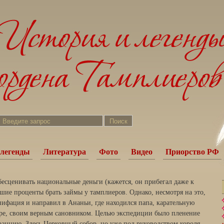
легенды
Литература
Фото
Видео
Приорство РФ
бесценивать национальные деньги (кажется, он прибегал даже к
шие проценты брать займы у тамплиеров. Однако, несмотря на это,
нифация и направил в Ананьи, где находился папа, карательную
аре, своим верным сановником. Целью экспедиции было пленение
ранцию. Здесь Церковный собор, но уже под руководством короля,