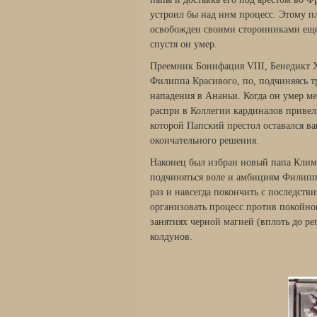
устроил бы над ним процесс. Этому п
освобожден своими сторонниками еще т
спустя он умер.
Преемник Бонифация VIII, Бенедикт X
Филиппа Красивого, по, подчиняясь т
нападения в Ананьи. Когда он умер ме
распри в Коллегии кардиналов привел
которой Папский престол оставался ва
окончательного решения.
Наконец был избран новый папа Климе
подчиняться воле и амбициям Филипп
раз и навсегда покончить с последст
организовать процесс против покойно
занятиях черной магией (вплоть до р
колдунов.