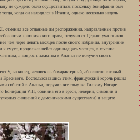
лану не суждено было осуществиться, поскольку Бонифаций был
огда, когда он находился в Италии, однако несколько недель
I, отменил все отданные им распоряжения, направленные против
ребованиям канонического права, отлучил от Церкви участников
нее чем через девять месяцев после своего избрания, внутренние
и к смуте, продолжавшейся одиннадцать месяцев, в течение
кантным, а вопрос с захватом в Ананьи не получил своего
нт V, гасконец, человек слабохарактерный, абсолютно готовый
а Красивого. Воспользовавшись этим, французский король решил
виями событий в Ананьи, поручив все тому же Гильому Ногаре
го Бонифация VIII, обвинив его в ереси, неверии, симонии и
егулярных сношений с демоническими существами) и защите