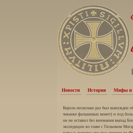
Новости
История
Мифы и 
Король несколько раз был вынужден о
чеканке фальшивых монет) и под боль
он не оставил без внимания выпад Бо
экспедиции во главе с Гильомом Мог
папы и доставка его под арестом во Ф