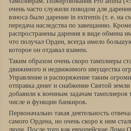
тамплиерам. Пожертвования Pro anima («
очень часто служили поводом для дарени
взноса было дарение in extremis (т. е. на 
передача наследства по завещанию. Кром
распространены дарения в виде обмена и
что получал Орден, всегда имело большую
которое он отдавал взамен.
Таким образом очень скоро тамплиеры ст
движимого и недвижимого имущества ог
Управление и распоряжение таким огром
отправка денег и снабжение Святой земл
добавили к военным задачам тамплиеров 
числе и функции банкиров.
Первоначально такая деятельность отвеч
самого Ордена, но очень скоро к ним стал
люди. После того как европейские Дома 