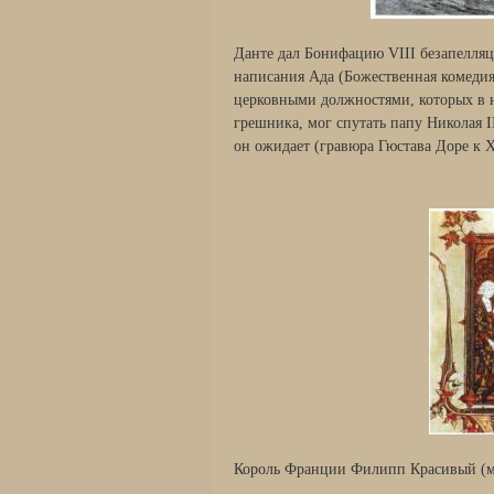
Данте дал Бонифацию VIII безапелляц
написания Ада (Божественная комедия
церковными должностями, которых в н
грешника, мог спутать папу Николая I
он ожидает (гравюра Гюстава Доре к 
Король Франции Филипп Красивый (м