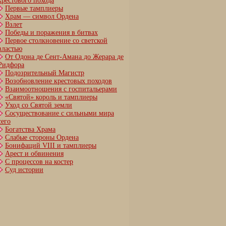
крестового похода
Первые тамплиеры
Храм — символ Ордена
Взлет
Победы и поражения в битвах
Первое столкновение со светской
властью
От Одона де Сент-Амана до Жерара де
Ридфора
Подозрительный Магистр
Возобновление крестовых походов
Взаимоотношения с госпитальерами
«Святой» король и тамплиеры
Уход со Святой земли
Сосуществование с сильными мира
сего
Богатства Храма
Слабые стороны Ордена
Бонифаций VIII и тамплиеры
Арест и обвинения
С процессов на костер
Суд истории