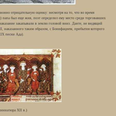
ионно отрицательную оценку: несмотря на то, что во время
) папа был еще жив, поэт определил ему место среди торговавших
аказание закапывали в землю головой вниз. Данте, не видящий
II, наказанного таким образом, с Бонифацием, прибытия которого
XIX песни Ада).
иниатюра XII в.)