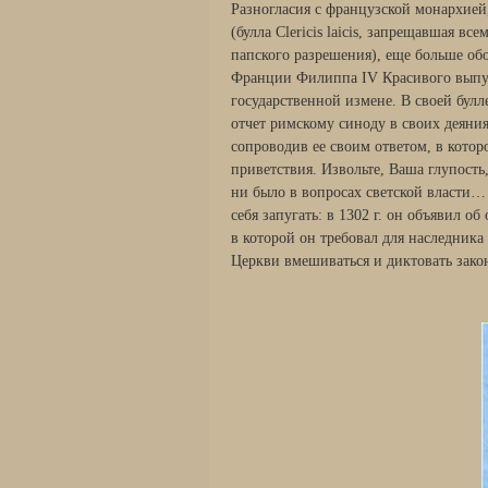
Разногласия с французской монархией,
(булла Clericis laicis, запрещавшая в
папского разрешения), еще больше обо
Франции Филиппа IV Красивого выпус
государственной измене. В своей булле
отчет римскому синоду в своих деяни
сопроводив ее своим ответом, в кото
приветствия. Извольте, Ваша глупость
ни было в вопросах светской власти…
себя запугать: в 1302 г. он объявил 
в которой он требовал для наследника
Церкви вмешиваться и диктовать закон