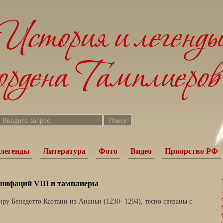
легенды
Литература
Фото
Видео
Приорство РФ
нифаций VIII и тамплиеры
иру Бенедетто Каэтаии из Ананьи (1230- 1294), тесно связаны с