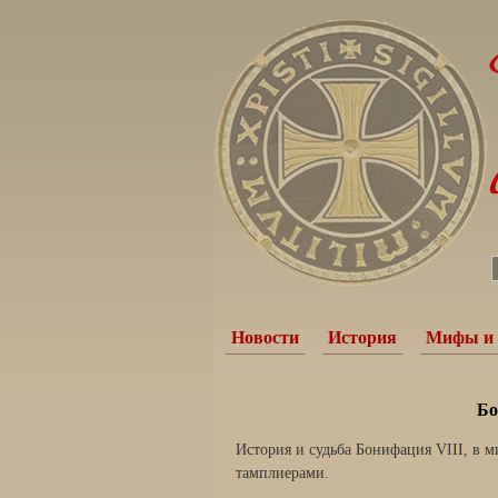
Новости
История
Мифы и 
Бо
История и судьба Бонифация VIII, в м
тамплиерами.