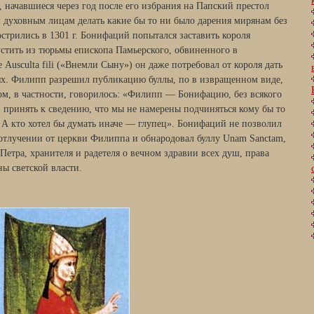
 начавшиеся через год после его избрания на Папский престол
сем духовным лицам делать какие бы то ни было дарения мирянам без
стрились в 1301 г. Бонифаций попытался заставить короля
тить из тюрьмы епископа Памьерского, обвиненного в
 Ausculta fili («Внемли Сыну») он даже потребовал от короля дать
ях. Филипп разрешил публикацию буллы, по в извращенном виде,
ром, в частности, говорилось: «Филипп — Бонифацию, без всякого
, принять к сведению, что мы не намерены подчиняться кому бы то
 А кто хотел бы думать иначе — глупец». Бонифаций не позволил
об отлучении от церкви Филиппа и обнародовал буллу Unam Sanctam,
 Петра, хранителя и радетеля о вечном здравии всех душ, права
ы светской власти.