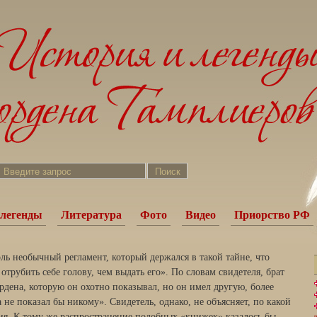
легенды
Литература
Фото
Видео
Приорство РФ
ль необычный регламент, который держался в такой тайне, что
отрубить себе голову, чем выдать его». По словам свидетеля, брат
рдена, которую он охотно показывал, но он имел другую, более
 не показал бы никому». Свидетель, однако, не объясняет, по какой
ия. К тому же распространение подобных «книжек» казалось бы