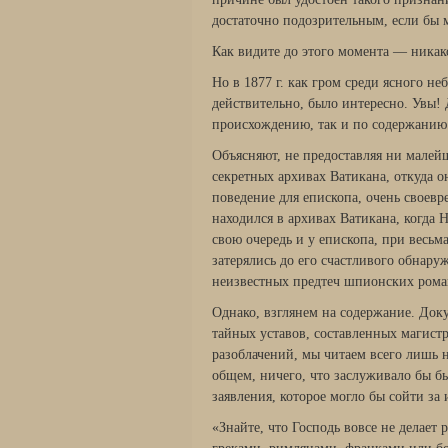
достаточно подозрительным, если бы м
Как видите до этого момента — ника
Но в 1877 г. как гром среди ясного н
действительно, было интересно. Увы!
происхождению, так и по содержанию
Объясняют, не предоставляя ни малейш
секретных архивах Ватикана, откуда о
поведение для епископа, очень своевр
находился в архивах Ватикана, когда 
свою очередь и у епископа, при весьм
затерялись до его счастливого обнаруж
неизвестных предтеч шпионских рома
Однако, взглянем на содержание. Доку
тайных уставов, составленных магис
разоблачений, мы читаем всего лишь 
общем, ничего, что заслуживало бы б
заявления, которое могло бы сойти за
«Знайте, что Господь вовсе не делает