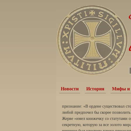
Новости
История
Мифы и 
признание: «В ордене существовал сто
любой предпочел бы скорее позволить 
Жерве «имел книжечку со статутами о
секретную, которую за все золото мира
причине был удостоен такого признан