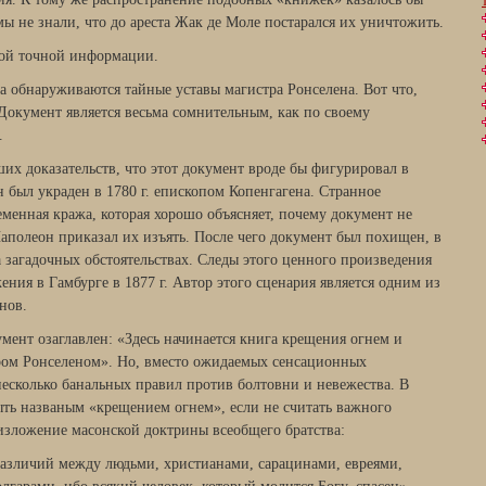
ы не знали, что до ареста Жак де Моле постарался их уничтожить.
кой точной информации.
еба обнаруживаются тайные уставы магистра Ронселена. Вот что,
 Документ является весьма сомнительным, как по своему
.
их доказательств, что этот документ вроде бы фигурировал в
н был украден в 1780 г. епископом Копенгагена. Странное
еменная кража, которая хорошо объясняет, почему документ не
Наполеон приказал их изъять. После чего документ был похищен, в
а загадочных обстоятельствах. Следы этого ценного произведения
ения в Гамбурге в 1877 г. Автор этого сценария является одним из
нов.
мент озаглавлен: «Здесь начинается книга крещения огнем и
тром Ронселеном». Но, вместо ожидаемых сенсационных
несколько банальных правил против болтовни и невежества. В
ыть названым «крещением огнем», если не считать важного
 изложение масонской доктрины всеобщего братства:
 различий между людьми, христианами, сарацинами, евреями,