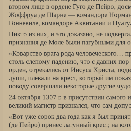
втором лице в ордене Гуго де Пейро, до
Жоффруа де Шарне — командоре Норман
Гонневиле, командоре Аквитании и Пуату
Никто из них, и это доказано, не подверг
признания де Моле были пагубными для о
«Коварство врага рода человеческого… п
столь слепому падению, что с давних пор 
орден, отрекались от Иисуса Христа, под
души, плевали на крест, который им пока
поводу совершали некоторые другие чуд
24 октября 1307 г. в присутствии самого
великий магистр признался, что сам допу
«Вот уже сорок два года как я был приня
(де Пейро) принес латунный крест, на ко