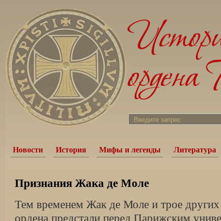
Новости
История
Мифы и легенды
Литература
Признания Жака де Моле
Тем временем Жак де Моле и трое други
ордена предстали перед Парижским униве