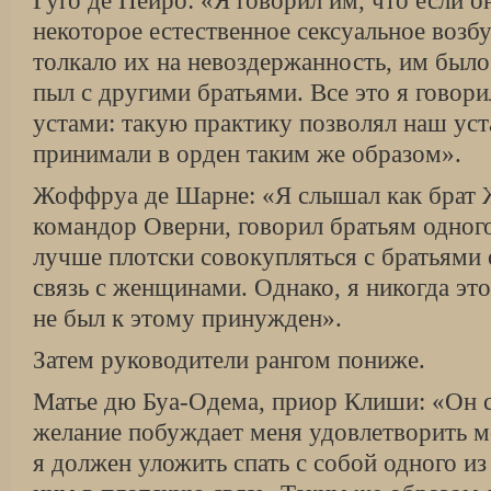
Гуго де Пейро: «Я говорил им, что если 
некоторое естественное сексуальное возб
толкало их на невоздержанность, им было
пыл с другими братьями. Все это я говори
устами: такую практику позволял наш ус
принимали в орден таким же образом».
Жоффруа де Шарне: «Я слышал как брат Ж
командор Оверни, говорил братьям одного
лучше плотски совокупляться с братьями 
связь с женщинами. Однако, я никогда это
не был к этому принужден».
Затем руководители рангом пониже.
Матье дю Буа-Одема, приор Клиши: «Он с
желание побуждает меня удовлетворить м
я должен уложить спать с собой одного из 