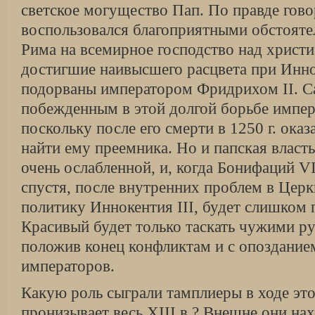
светское могущество Пап. По правде гово
воспользовался благоприятными обстояте
Рима на всемирное господство над христ
достигшие наивысшего расцвета при Инно
подорваны императором Фридрихом II. Са
побежденным в этой долгой борьбе импер
поскольку после его смерти в 1250 г. ок
найти ему преемника. Но и папская власт
очень ослабленной, и, когда Бонифаций VI
спустя, после внутренних проблем в Церк
политику Иннокентия III, будет слишком
Красивый будет только таскать чужими ру
положив конец конфликтам и с опоздание
императоров.
Какую роль сыграли тамплиеры в ходе это
пронизывает весь XIII в.? Внешне они на