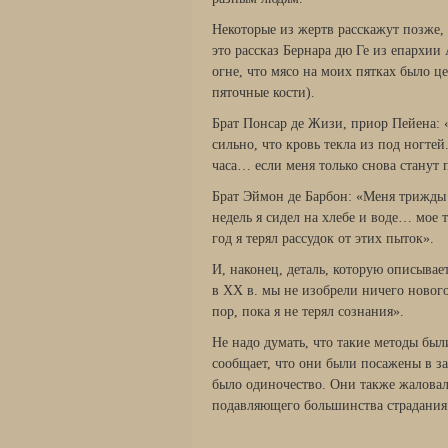
Некоторые из жертв расскажут позже,
это рассказ Бернара дю Ге из епархии
огне, что мясо на моих пятках было ц
пяточные кости).
Брат Понсар де Жизи, приор Пейена: 
сильно, что кровь текла из под ногте
часа… если меня только снова станут п
Брат Эймон де Барбон: «Меня трижды 
недель я сидел на хлебе и воде… мое 
год я терял рассудок от этих пыток».
И, наконец, деталь, которую описывае
в XX в. мы не изобрели ничего новог
пор, пока я не терял сознания».
Не надо думать, что такие методы был
сообщает, что они были посажены в з
было одиночество. Они также жаловал
подавляющего большинства страдания