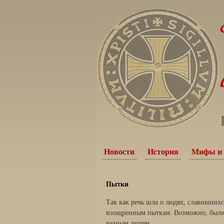
Новости
История
Мифы и 
Пытки
Так как речь шла о людях, славивших
изощренным пыткам. Возможно, были 
разным людям.