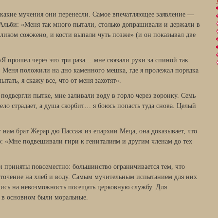
 какие мучения они перенесли. Самое впечатляющее заявление —
 Альби: «Меня так много пытали, столько допрашивали и держали в
еликом сожжено, и кости выпали чуть позже» (и он показывал две
«Я прошел через это три раза… мне связали руки за спиной так
й. Меня положили на дно каменного мешка, где я пролежал порядка
ытать, я скажу все, что от меня захотят».
подвергли пытке, мне заливали воду в горло через воронку. Семь
тело страдает, а душа скорбит… я боюсь попасть туда снова. Целый
т нам брат Жерар дю Пассаж из епархии Меца, она доказывает, что
о: «Мне подвешивали гири к гениталиям и другим членам до тех
и приняты повсеместно: большинство ограничивается тем, что
аточение на хлеб и воду. Самым мучительным испытанием для них
ись на невозможность посещать церковную службу. Для
 в основном были моральные.