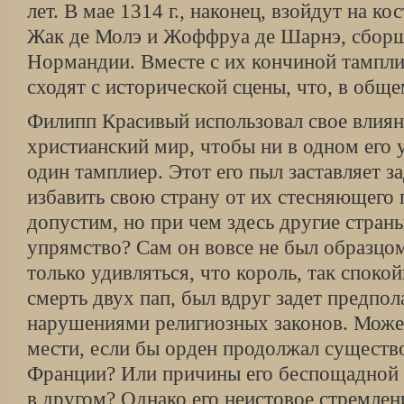
лет. В мае 1314 г., наконец, взойдут на ко
Жак де Молэ и Жоффруа де Шарнэ, сборщ
Нормандии. Вместе с их кончиной тампл
сходят с исторической сцены, что, в обще
Филипп Красивый использовал свое влиян
христианский мир, чтобы ни в одном его у
один тамплиер. Этот его пыл заставляет з
избавить свою страну от их стесняющего
допустим, но при чем здесь другие стран
упрямство? Сам он вовсе не был образцо
только удивляться, что король, так спок
смерть двух пап, был вдруг задет предпо
нарушениями религиозных законов. Может
мести, если бы орден продолжал существо
Франции? Или причины его беспощадной 
в другом? Однако его неистовое стремле