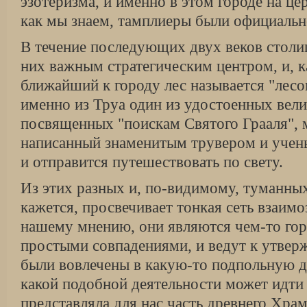
эзотеризма, и именно в этом городе на це
как мы знаем, тамплиеры были официальн
В течение последующих двух веков столи
них важным стратегическим центром, и, к
ближайший к городу лес называется "лесо
именно из Труа один из удостоенных вел
посвященных "поискам Святого Грааля", 
написанный знаменитым трувером и учен
и отправится путешествовать по свету.
Из этих разных и, по-видимому, туманных
кажется, просвечивает тонкая сеть взаим
нашему мнению, они являются чем-то го
простыми совпадениями, и ведут к утвер
были вовлечены в какую-то подпольную д
какой подобной деятельности может идти
представляла для нас часть древнего Хра