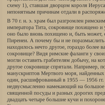
схему 1), ставшая дворцом короля Иерус
непонятным причинам отдали в распоряже
В 70 г. н. э. храм был разгромлен римски
императора Тита, сокровище похищено и у
оно было вновь похищено и, быть может, 
Пиренеи. А почему бы и не поразмыслить 
находилось нечто другое, гораздо более в
сокровище? Видя римские фаланги у свои
могли оставить грабителям добычу, на кот
другое сокровище спрятали. Например, п
манускриптов Мертвого моря, найденных 
один, расшифрованный в 1955 — 1956 гг.
недвусмысленно намекающий на большое 
священной посуды и разных дорогих пред
двадцать четыре большие кучи и похорон