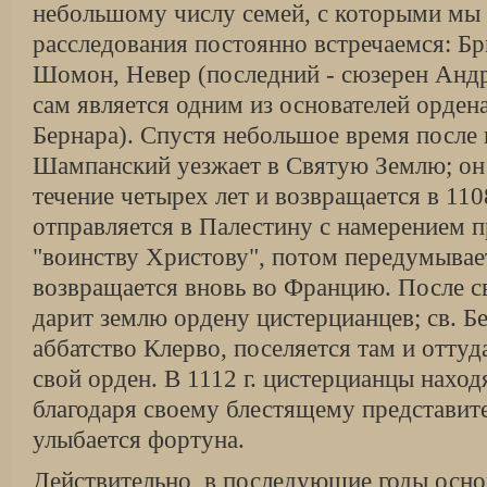
небольшому числу семей, с которыми мы 
расследования постоянно встречаемся: Бр
Шомон, Невер (последний - сюзерен Андр
сам является одним из основателей ордена
Бернара). Спустя небольшое время после 
Шампанский уезжает в Святую Землю; он 
течение четырех лет и возвращается в 1108 
отправляется в Палестину с намерением п
"воинству Христову", потом передумывает 
возвращается вновь во Францию. После с
дарит землю ордену цистерцианцев; св. Бе
аббатство Клерво, поселяется там и оттуд
свой орден. В 1112 г. цистерцианцы находя
благодаря своему блестящему представит
улыбается фортуна.
Действительно, в последующие годы осн