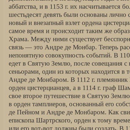
аббатства, и в 1153 г. их насчитывается б
шестьдесят девять были основаны лично с
новый и внезапный взлет ордена цистерци
самое время и происходит таким же образ
Храма. Между ними существует бесспорн
связь — это Андре де Монбар. Теперь ра
непонятную совокупность событий. В 110
едет в Святую Землю, после совещания с
сеньорами, один из которых находится в 
Андре де Монбаром. В 1112 г. племянник
орден цистерцианцев, а в 1114 г. граф Ш
свое второе путешествие в Святую Землю,
в орден тамплиеров, основанный его собс
де Пейном и Андре де Монбаром. Как сви
епископа Шартрского, орден к тому врем
или его вот-вот должны были создать. В 111