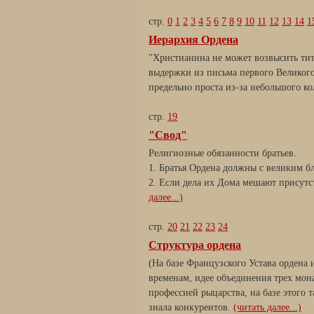
стр.
0
1
2
3
4
5
6
7
8
9
10
11
12
13
14
1
Иерархия Ордена
"Христианина не может возвысить титу
выдержки из письма первого Великого
предельно проста из-за небольшого ко
стр.
19
"Свод"
Религиозные обязанности братьев.
1. Братья Ордена должны с великим б
2. Если дела их Дома мешают присутс
далее...)
стр.
20
21
22
23
24
Структура ордена
(На базе Французского Устава ордена
временам, идее объединения трех мон
профессией рыцарства, на базе этого
знала конкурентов.
(читать далее...)