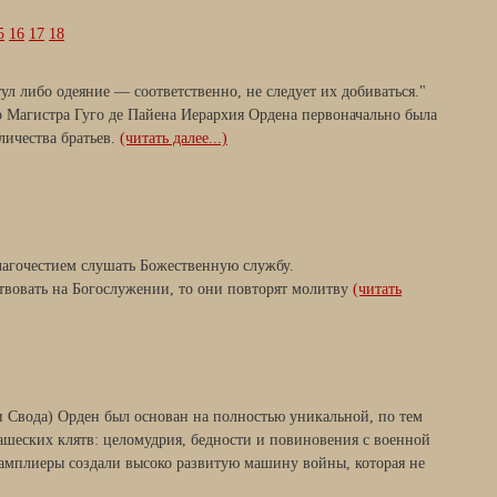
5
16
17
18
л либо одеяние — соответственно, не следует их добиваться."
 Магистра Гуго де Пайена Иерархия Ордена первоначально была
личества братьев.
(читать далее...)
лагочестием слушать Божественную службу.
твовать на Богослужении, то они повторят молитву
(читать
 и Свода) Орден был основан на полностью уникальной, по тем
ашеских клятв: целомудрия, бедности и повиновения с военной
 тамплиеры создали высоко развитую машину войны, которая не