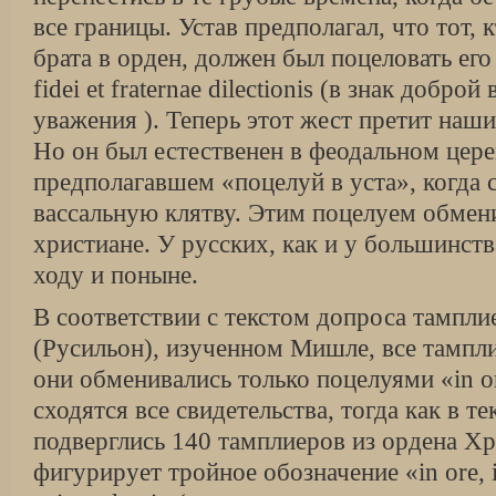
все границы. Устав предполагал, что тот,
брата в орден, должен был поцеловать его
fidei et fraternae dilectionis (в знак добро
уважения ). Теперь этот жест претит наш
Но он был естественен в феодальном цер
предполагавшем «поцелуй в уста», когда
вассальную клятву. Этим поцелуем обмен
христиане. У русских, как и у большинств
ходу и поныне.
В соответствии с текстом допроса тампли
(Русильон), изученном Мишле, все тампл
они обменивались только поцелуями «in or
сходятся все свидетельства, тогда как в т
подверглись 140 тамплиеров из ордена Хр
фигурирует тройное обозначение «in ore, in