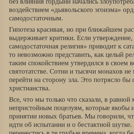
без влияния гордыни начались злоупотре
воздействием «дьявольского эгоизма» орд
самодостаточным.
Гипотеза красивая, но при ближайшем ра
выдерживает критики. Если утверждение,
самодостаточная религия» приводит к сат
то невозможно представить, как целый ре
таким спокойствием утвердился в своем в
святотатстве. Сотни и тысячи монахов не
перейти на сторону зла. Это потрясло бы 
христианства.
Все, что мы только что сказали, в равной 
непристойным поцелуям, которые якобы 
принятии новых братьев. Мы говорили, чт
идти об испытании и о бестактной шутке
перенестись в те грубые времена, когда б