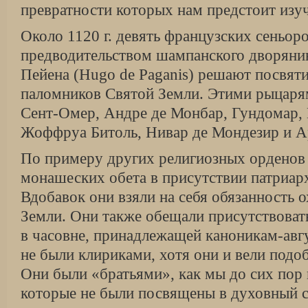
превратности которых нам предстоит изуч
Около 1120 г. девять французских сеньор
предводительством шампанского дворянин
Пейена (Hugo de Paganis) решают посвяти
паломников Святой Земли. Этими рыцаря
Сент-Омер, Андре де Монбар, Гундомар, 
Жоффруа Битоль, Нивар де Мондезир и А
По примеру других религиозных орденов 
монашеских обета в присутствии патриар
Вдобавок они взяли на себя обязанность 
Земли. Они также обещали присутствоват
в часовне, принадлежащей каноникам-авг
не были клириками, хотя они и вели подо
Они были «братьями», как мы до сих пор
которые не были посвящены в духовный с