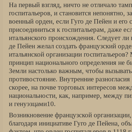
На первый взгляд, ничто не отличало там
госпитальеров, и становится непонятно, з
военный орден, если Гуго де Пейен и его
присоединиться к госпитальерам, даже ес
итальянского происхождения. Следует ли 
де Пейен желал создать французский орде
итальянской организации госпитальеров? 
принцип национального определения не б
Земли настолько важным, чтобы вызыват
противостояние. Внутренние разногласия 
скорее, на почве торговых интересов ме
национальности, как, например, между п
и генуэзцами10.
Возникновение французской организации
благодаря инициативе Гуго де Пейена, объ
фактом, что орден госпитальеров в 1118 г