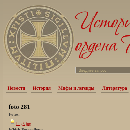
Новости
История
Мифы и легенды
Литература
foto 281
Fotos:
img3.jpg
Which Fotogallery: