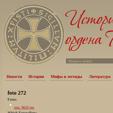
Новости
История
Мифы и легенды
Литература
foto 272
Fotos:
img_9026.jpg
Which Fotogallery: