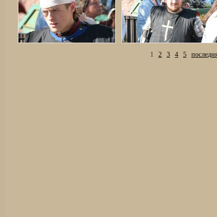
1
2
3
4
5
последня