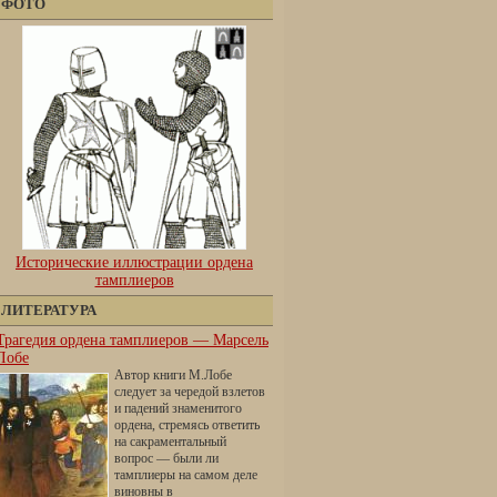
ФОТО
Исторические иллюстрации ордена
тамплиеров
ЛИТЕРАТУРА
Трагедия ордена тамплиеров — Марсель
Лобе
Автор книги М.Лобе
следует за чередой взлетов
и падений знаменитого
ордена, стремясь ответить
на сакраментальный
вопрос — были ли
тамплиеры на самом деле
виновны в