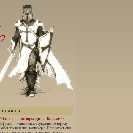
НОВОСТИ
Обновлена информация о Бафомете
Бафомет — таинственное существо, которому
якобы поклонялись тамплиеры. Признались они
о этом правда, исключительно под пытками