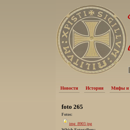
Новости
История
Мифы и 
foto 265
Fotos:
img_8903.jpg
Which Fotogallery: