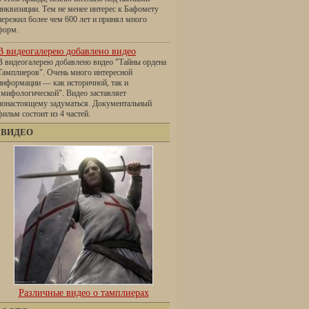
инквизиции. Тем не менее интерес к Бафомету
пережил более чем 600 лет и принял много
форм.
В видеогалерею добавлено видео
В видеогалерею добавлено видео "Тайны ордена
Тамплиеров". Очень много интересной
информации — как историчной, так и
"мифологической". Видео заставляет
понастоящему задуматься. Документальный
фильм состоит из 4 частей.
ВИДЕО
Различные видео о тамплиерах