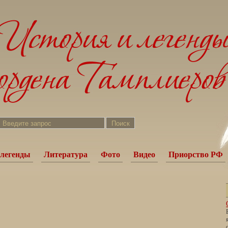
легенды
Литература
Фото
Видео
Приорство РФ