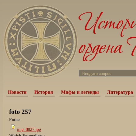
Новости
История
Мифы и легенды
Литература
foto 257
Fotos:
img_8827.jpg
Which Fotogallery: