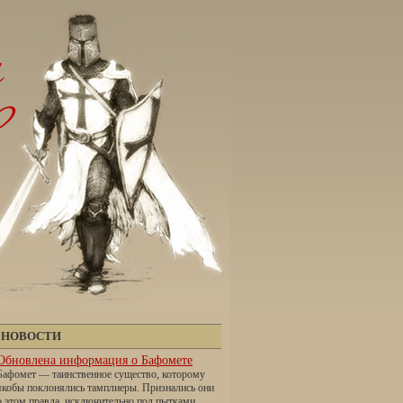
НОВОСТИ
Обновлена информация о Бафомете
Бафомет — таинственное существо, которому
якобы поклонялись тамплиеры. Признались они
о этом правда, исключительно под пытками