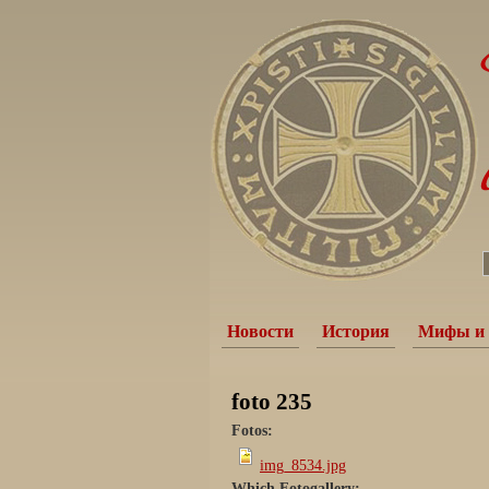
Новости
История
Мифы и 
foto 235
Fotos:
img_8534.jpg
Which Fotogallery: