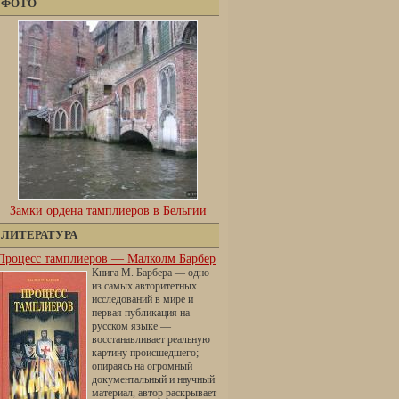
ФОТО
Замки ордена тамплиеров в Бельгии
ЛИТЕРАТУРА
Процесс тамплиеров — Малколм Барбер
Книга М. Барбера — одно
из самых авторитетных
исследований в мире и
первая публикация на
русском языке —
восстанавливает реальную
картину происшедшего;
опираясь на огромный
документальный и научный
материал, автор раскрывает