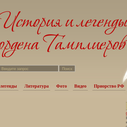
легенды
Литература
Фото
Видео
Приорство РФ