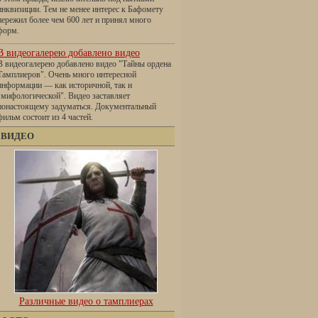
инквизиции. Тем не менее интерес к Бафомету
пережил более чем 600 лет и принял много
форм.
В видеогалерею добавлено видео
В видеогалерею добавлено видео "Тайны ордена
Тамплиеров". Очень много интересной
информации — как историчной, так и
"мифологической". Видео заставляет
понастоящему задуматься. Документальный
фильм состоит из 4 частей.
ВИДЕО
Различные видео о тамплиерах