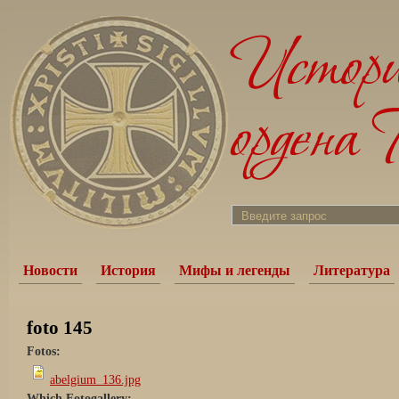
Новости
История
Мифы и легенды
Литература
foto 145
Fotos:
abelgium_136.jpg
Which Fotogallery: