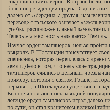
сокровища тамплиеров. В стране были, по
большие резиденции ордена. Одна из них
далеко от Абердина, а другая, называвшая
переводе с гэльского означает «земля вои
где был расположен главный замок тампл
Теперь эта местность называется Темпль.
Изучая орден тамплиеров, нельзя пройти
рыцарях. В Шотландии присутствует своя
специфика, которая переплелась с древн
земли. Дело в том, что кельтские традици
тамплиеров слились в цельный, чрезвычай
примеру, история о святом Граале, котор
церковью, в Шотландии существовала зад
Европе и пользовалась завидной популяр
легенде орден тамплиеров играл далеко н
по сути, он стал хранителем великой тайн