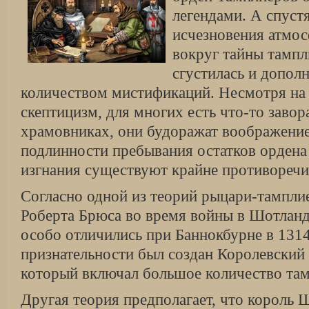
легендами. А спустя
исчезновения атмос
вокруг тайны тампл
сгустилась и допол
количеством мистификаций. Несмотря на
скептицизм, для многих есть что-то заво
храмовниках, они будоражат воображение
подлинности пребывания остатков ордена
изгнания существуют крайне противоречи
Согласно одной из теорий рыцари-тампли
Роберта Брюса во время войны в Шотланд
особо отличились при Баннокбурне в 1314 
признательности был создан Королевский
который включал большое количество там
Другая теория предполагает, что король 