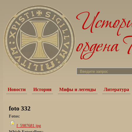
Новости
История
Мифы и легенды
Литература
foto 332
Fotos:
f_5987681.jpg
Which Fotogallery: