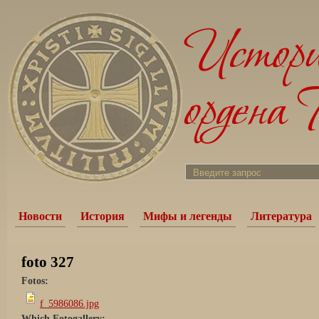
Новости
История
Мифы и легенды
Литература
foto 327
Fotos:
f_5986086.jpg
Which Fotogallery: