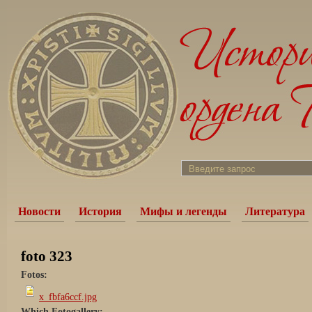
Новости
История
Мифы и легенды
Литература
foto 323
Fotos:
x_fbfa6ccf.jpg
Which Fotogallery: