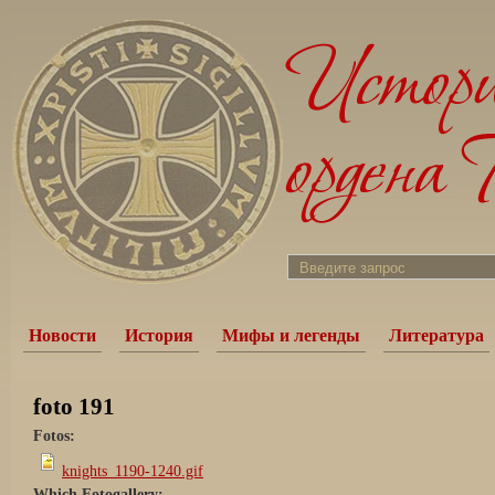
Новости
История
Мифы и легенды
Литература
foto 191
Fotos:
knights_1190-1240.gif
Which Fotogallery: