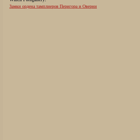
Замки ордена тамплиеров Перигора и Оверни