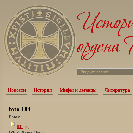
Новости
История
Мифы и легенды
Литература
foto 184
Fotos:
f08.jpg
Which Fotogallery: