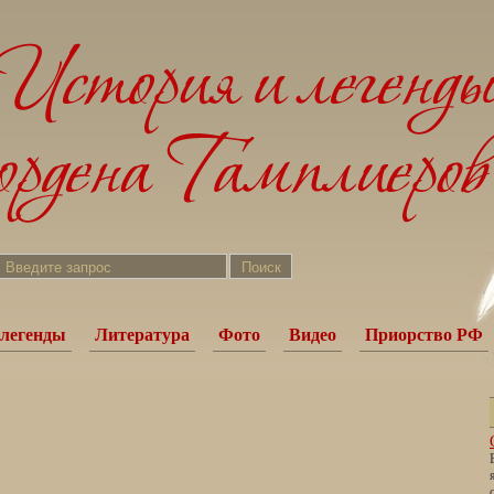
легенды
Литература
Фото
Видео
Приорство РФ