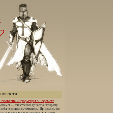
НОВОСТИ
Обновлена информация о Бафомете
Бафомет — таинственное существо, которому
якобы поклонялись тамплиеры. Признались они
о этом правда, исключительно под пытками