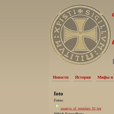
Новости
История
Мифы и 
foto
Fotos:
znamya_of_templars_01.jpg
Which Fotogallery: