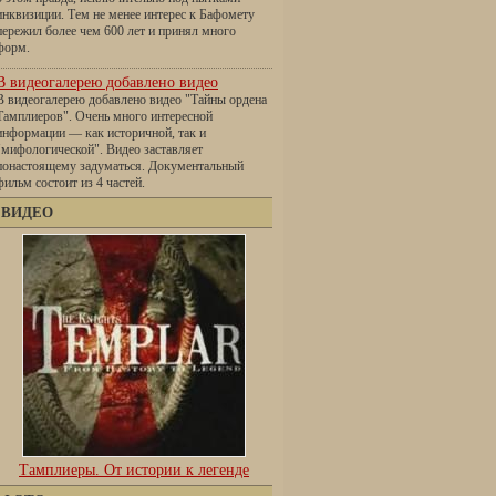
инквизиции. Тем не менее интерес к Бафомету
пережил более чем 600 лет и принял много
форм.
В видеогалерею добавлено видео
В видеогалерею добавлено видео "Тайны ордена
Тамплиеров". Очень много интересной
информации — как историчной, так и
"мифологической". Видео заставляет
понастоящему задуматься. Документальный
фильм состоит из 4 частей.
ВИДЕО
Тамплиеры. От истории к легенде