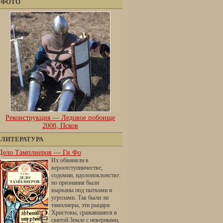
ФОТО
Реконструкция — Ледовое побоище
2008, Псков
ЛИТЕРАТУРА
Дело Тамплиеров — Ги Фо
Их обвиняли в
вероотступничестве,
содомии, идолопоклонстве:
но признания были
вырваны под пытками и
угрозами. Так были ли
тамплиеры, эти рыцари
Христовы, сражавшиеся в
святой Земле с неверными,