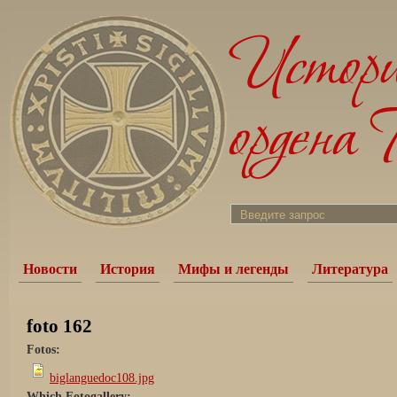
Новости
История
Мифы и легенды
Литература
foto 162
Fotos:
biglanguedoc108.jpg
Which Fotogallery: