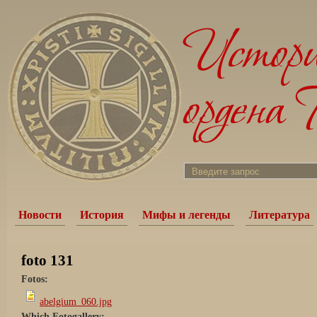
Новости
История
Мифы и легенды
Литература
foto 131
Fotos:
abelgium_060.jpg
Which Fotogallery: